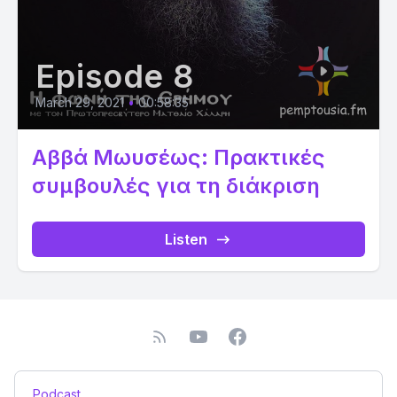
Episode 8
March 29, 2021
•
00:58:35
Αββά Μωυσέως: Πρακτικές
συμβουλές για τη διάκριση
Listen
Podcast