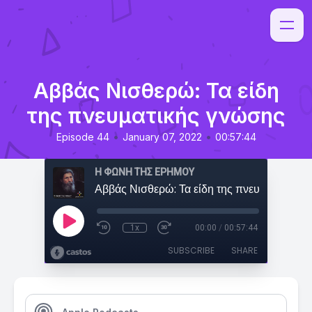
Αββάς Νισθερώ: Τα είδη
της πνευματικής γνώσης
•
•
Episode 44
January 07, 2022
00:57:44
Η ΦΩΝΗ ΤΗΣ ΕΡΗΜΟΥ
1x
00:00
/
00:57:44
SUBSCRIBE
SHARE