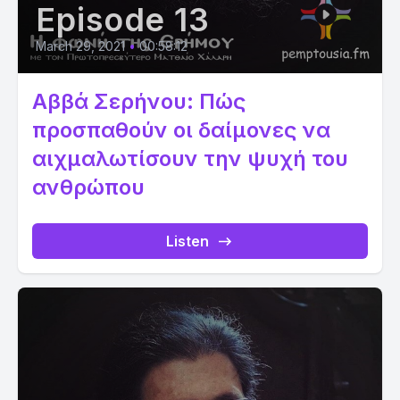
Episode 13
March 29, 2021
•
00:58:12
Αββά Σερήνου: Πώς
προσπαθούν οι δαίμονες να
αιχμαλωτίσουν την ψυχή του
ανθρώπου
Listen