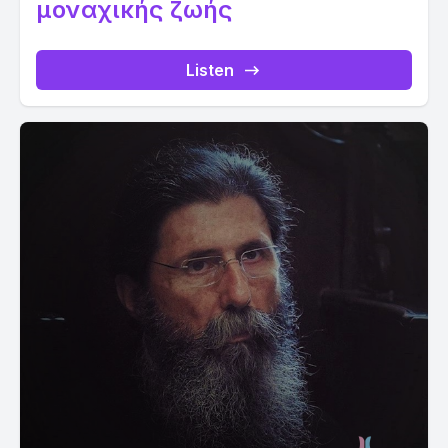
μοναχικής ζωής
Listen