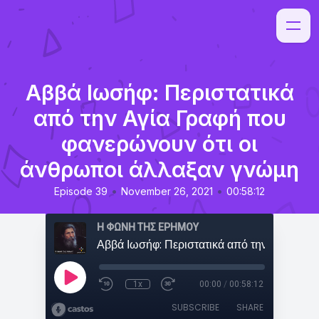
Αββά Ιωσήφ: Περιστατικά
από την Αγία Γραφή που
φανερώνουν ότι οι
άνθρωποι άλλαξαν γνώμη
•
•
Episode 39
November 26, 2021
00:58:12
Η ΦΩΝΗ ΤΗΣ ΕΡΗΜΟΥ
1x
00:00
/
00:58:12
SUBSCRIBE
SHARE