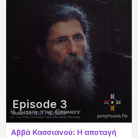
Episode 3
March 24, 2021
•
00:58:50
Αββά Κασσιανού: Η αποταγή